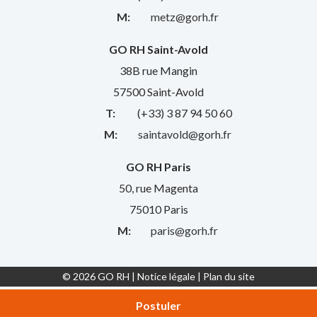
M:
metz@gorh.fr
GO RH Saint-Avold
38B rue Mangin
57500 Saint-Avold
T:
(+33) 3 87 94 50 60
M:
saintavold@gorh.fr
GO RH Paris
50, rue Magenta
75010 Paris
M:
paris@gorh.fr
© 2026 GO RH |
Notice légale
|
Plan du site