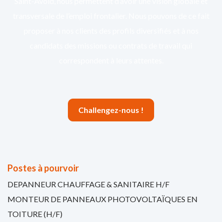
Saint-Avold, nous permettent d’avoir une vision globale et
transversale de l’emploi frontalier. Nous pouvons de ce fait
proposer à nos clients des profils diversifiés et à nos
candidats des missions ou contrats de travail qui
correspondent à leurs attentes.
Challengez-nous !
Postes à pourvoir
DEPANNEUR CHAUFFAGE & SANITAIRE H/F
MONTEUR DE PANNEAUX PHOTOVOLTAÏQUES EN
TOITURE (H/F)