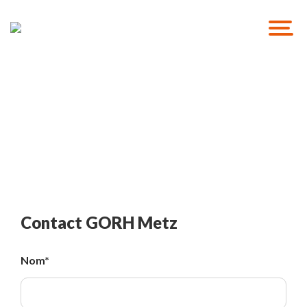
Solutions de recrutement
GO RH Solutions
Contact GORH Metz
Nom
*