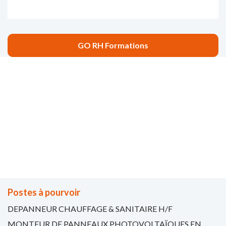
GO RH Formations
“L’expérience de chacun fait le
trésor de tous “
Gérard de Nerval
Postes à pourvoir
DEPANNEUR CHAUFFAGE & SANITAIRE H/F
MONTEUR DE PANNEAUX PHOTOVOLTAÏQUES EN