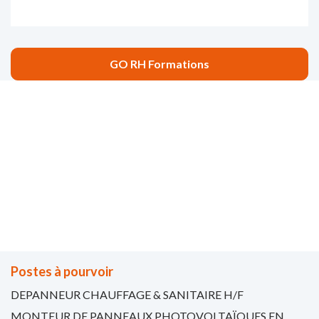
GO RH Formations
“L’expérience de chacun fait le
trésor de tous “
Gérard de Nerval
Postes à pourvoir
DEPANNEUR CHAUFFAGE & SANITAIRE H/F
MONTEUR DE PANNEAUX PHOTOVOLTAÏQUES EN