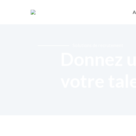
A
Solutions de recrutement
Donnez u
votre tal