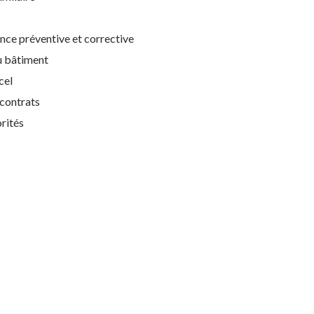
ce préventive et corrective
u bâtiment
cel
 contrats
orités