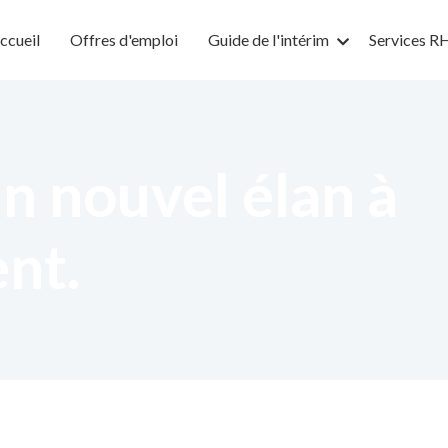
ccueil
Offres d'emploi
Guide de l'intérim
Services R
n nouvel élan à
ent.