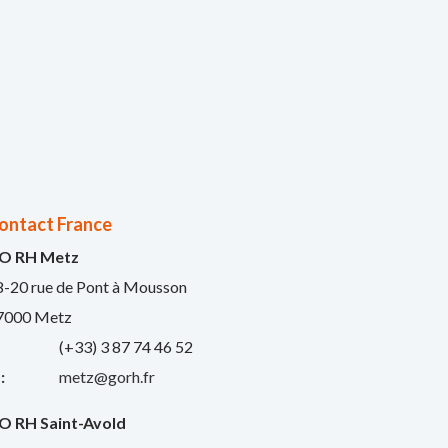
ontact France
O RH Metz
8-20 rue de Pont à Mousson
7000 Metz
:
(+33) 3 87 74 46 52
:
metz@gorh.fr
O RH Saint-Avold