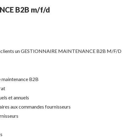
CE B2B m/f/d
es clients un GESTIONNAIRE MAINTENANCE B2B M/F/D
 de maintenance B2B
rat
uels et annuels
saires aux commandes fournisseurs
rnisseurs
ns