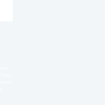
 nous
er. Nous
andidats
s.