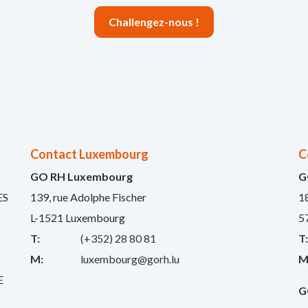
Challengez-nous !
Contact Luxembourg
C
GO RH Luxembourg
G
ES
139, rue Adolphe Fischer
1
L-1521 Luxembourg
5
T:
(+352) 28 80 81
T
M:
luxembourg@gorh.lu
M
E
G