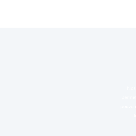
Nos 
permett
pouvons
d