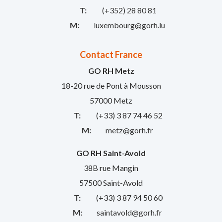
T:
(+352) 28 80 81
M:
luxembourg@gorh.lu
Contact France
GO RH Metz
18-20 rue de Pont à Mousson
57000 Metz
T:
(+33) 3 87 74 46 52
M:
metz@gorh.fr
GO RH Saint-Avold
38B rue Mangin
57500 Saint-Avold
T:
(+33) 3 87 94 50 60
M:
saintavold@gorh.fr