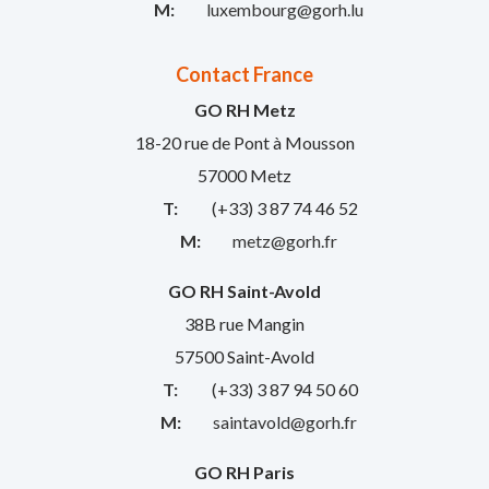
M:
luxembourg@gorh.lu
Contact France
GO RH Metz
18-20 rue de Pont à Mousson
57000 Metz
T:
(+33) 3 87 74 46 52
M:
metz@gorh.fr
GO RH Saint-Avold
38B rue Mangin
57500 Saint-Avold
T:
(+33) 3 87 94 50 60
M:
saintavold@gorh.fr
GO RH Paris