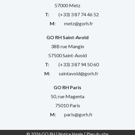
57000 Metz
T:
(+33) 3 87 74 46 52
M:
metz@gorh.fr
GO RH Saint-Avold
38B rue Mangin
57500 Saint-Avold
T:
(+33) 3 87 94 50 60
M:
saintavold@gorh.fr
GO RH Paris
50, rue Magenta
75010 Paris
M:
paris@gorh.fr
© 2026 GO RH |
Notice légale
|
Plan du site