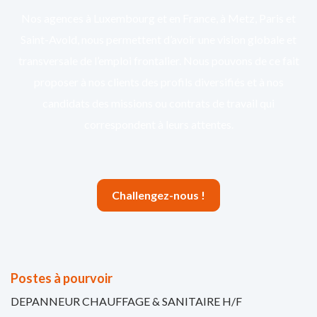
Nos agences à Luxembourg et en France, à Metz, Paris et
Saint-Avold, nous permettent d’avoir une vision globale et
transversale de l’emploi frontalier. Nous pouvons de ce fait
proposer à nos clients des profils diversifiés et à nos
candidats des missions ou contrats de travail qui
correspondent à leurs attentes.
Challengez-nous !
Postes à pourvoir
DEPANNEUR CHAUFFAGE & SANITAIRE H/F