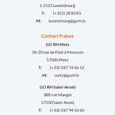
L-1521 Luxembourg
T:
(+352) 28 80 81
M:
luxembourg@gorh.lu
Contact France
GO RH Metz
18-20 rue de Pont à Mousson
57000 Metz
T:
(+33) 3 87 74 46 52
M:
metz@gorh.fr
GO RH Saint-Avold
38B rue Mangin
57500 Saint-Avold
T:
(+33) 3 87 94 50 60