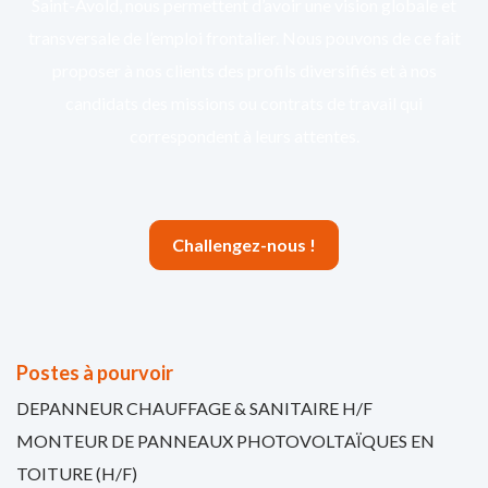
Saint-Avold, nous permettent d’avoir une vision globale et
transversale de l’emploi frontalier. Nous pouvons de ce fait
proposer à nos clients des profils diversifiés et à nos
candidats des missions ou contrats de travail qui
correspondent à leurs attentes.
Challengez-nous !
Postes à pourvoir
DEPANNEUR CHAUFFAGE & SANITAIRE H/F
MONTEUR DE PANNEAUX PHOTOVOLTAÏQUES EN
TOITURE (H/F)