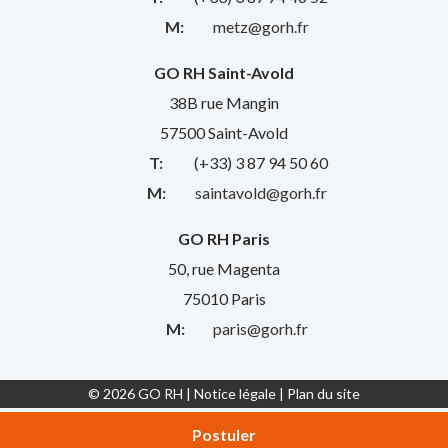
M:
metz@gorh.fr
GO RH Saint-Avold
38B rue Mangin
57500 Saint-Avold
T:
(+33) 3 87 94 50 60
M:
saintavold@gorh.fr
GO RH Paris
50, rue Magenta
75010 Paris
M:
paris@gorh.fr
© 2026 GO RH |
Notice légale
|
Plan du site