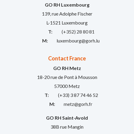
GO RH Luxembourg
139, rue Adolphe Fischer
L-1521 Luxembourg
T:
(+352) 28 80 81
M:
luxembourg@gorh.lu
Contact France
GO RH Metz
18-20 rue de Pont à Mousson
57000 Metz
T:
(+33) 3 87 74 46 52
M:
metz@gorh.fr
GO RH Saint-Avold
38B rue Mangin