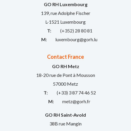
GO RH Luxembourg
139, rue Adolphe Fischer
L-1521 Luxembourg
T:
(+352) 28 80 81
M:
luxembourg@gorh.lu
Contact France
GO RH Metz
18-20 rue de Pont à Mousson
57000 Metz
T:
(+33) 3 87 74 46 52
M:
metz@gorh.fr
GO RH Saint-Avold
38B rue Mangin