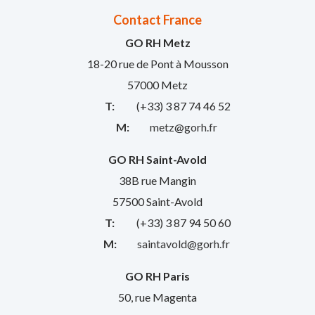
Contact France
GO RH Metz
18-20 rue de Pont à Mousson
57000 Metz
T:
(+33) 3 87 74 46 52
M:
metz@gorh.fr
GO RH Saint-Avold
38B rue Mangin
57500 Saint-Avold
T:
(+33) 3 87 94 50 60
M:
saintavold@gorh.fr
GO RH Paris
50, rue Magenta