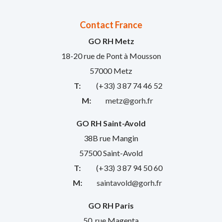
Contact France
GO RH Metz
18-20 rue de Pont à Mousson
57000 Metz
T:
(+33) 3 87 74 46 52
M:
metz@gorh.fr
GO RH Saint-Avold
38B rue Mangin
57500 Saint-Avold
T:
(+33) 3 87 94 50 60
M:
saintavold@gorh.fr
GO RH Paris
50, rue Magenta