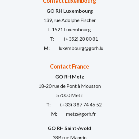
Contact Luxembourg
GO RH Luxembourg
139, rue Adolphe Fischer
L-1521 Luxembourg
T:
(+352) 28 80 81
M:
luxembourg@gorh.lu
Contact France
GO RH Metz
18-20 rue de Pont à Mousson
57000 Metz
T:
(+33) 3 87 74 46 52
M:
metz@gorh.fr
GO RH Saint-Avold
38B rue Mangin