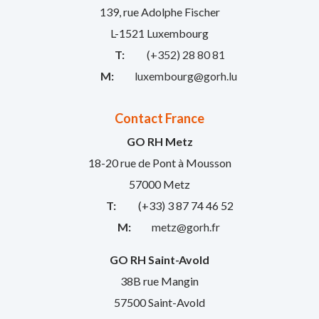
139, rue Adolphe Fischer
L-1521 Luxembourg
T:
(+352) 28 80 81
M:
luxembourg@gorh.lu
Contact France
GO RH Metz
18-20 rue de Pont à Mousson
57000 Metz
T:
(+33) 3 87 74 46 52
M:
metz@gorh.fr
GO RH Saint-Avold
38B rue Mangin
57500 Saint-Avold