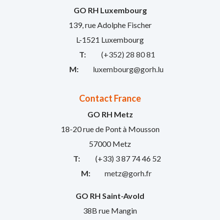
GO RH Luxembourg
139, rue Adolphe Fischer
L-1521 Luxembourg
T:
(+352) 28 80 81
M:
luxembourg@gorh.lu
Contact France
GO RH Metz
18-20 rue de Pont à Mousson
57000 Metz
T:
(+33) 3 87 74 46 52
M:
metz@gorh.fr
GO RH Saint-Avold
38B rue Mangin