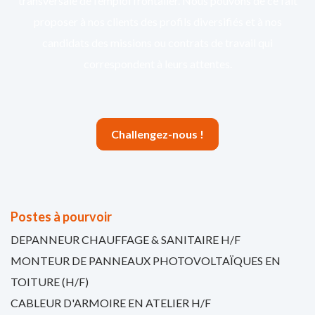
transversale de l’emploi frontalier. Nous pouvons de ce fait
proposer à nos clients des profils diversifiés et à nos
candidats des missions ou contrats de travail qui
correspondent à leurs attentes.
Challengez-nous !
Postes à pourvoir
DEPANNEUR CHAUFFAGE & SANITAIRE H/F
MONTEUR DE PANNEAUX PHOTOVOLTAÏQUES EN
TOITURE (H/F)
CABLEUR D'ARMOIRE EN ATELIER H/F