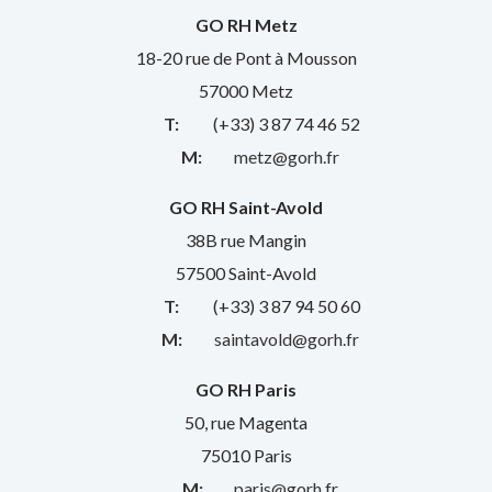
GO RH Metz
18-20 rue de Pont à Mousson
57000 Metz
T:
(+33) 3 87 74 46 52
M:
metz@gorh.fr
GO RH Saint-Avold
38B rue Mangin
57500 Saint-Avold
T:
(+33) 3 87 94 50 60
M:
saintavold@gorh.fr
GO RH Paris
50, rue Magenta
75010 Paris
M:
paris@gorh.fr