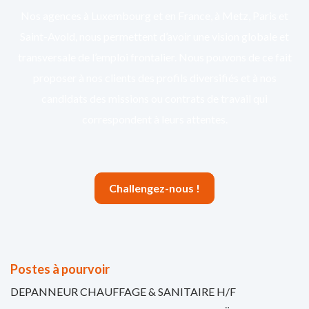
Nos agences à Luxembourg et en France, à Metz, Paris et
Saint-Avold, nous permettent d’avoir une vision globale et
transversale de l’emploi frontalier. Nous pouvons de ce fait
proposer à nos clients des profils diversifiés et à nos
candidats des missions ou contrats de travail qui
correspondent à leurs attentes.
Challengez-nous !
Postes à pourvoir
DEPANNEUR CHAUFFAGE & SANITAIRE H/F