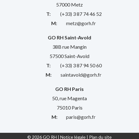
57000 Metz
T:
(+33) 3 87 74 46 52
M:
metz@gorh.fr
GO RH Saint-Avold
38B rue Mangin
57500 Saint-Avold
T:
(+33) 3 87 94 50 60
M:
saintavold@gorh.fr
GO RH Paris
50, rue Magenta
75010 Paris
M:
paris@gorh.fr
© 2026 GO RH |
Notice légale
|
Plan du site