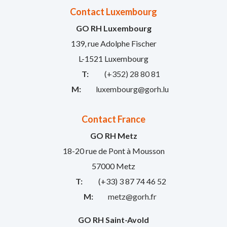
Contact Luxembourg
GO RH Luxembourg
139, rue Adolphe Fischer
L-1521 Luxembourg
T:
(+352) 28 80 81
M:
luxembourg@gorh.lu
Contact France
GO RH Metz
18-20 rue de Pont à Mousson
57000 Metz
T:
(+33) 3 87 74 46 52
M:
metz@gorh.fr
GO RH Saint-Avold