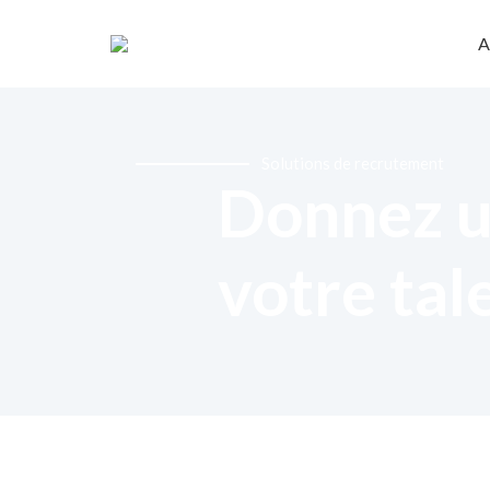
A
Solutions de recrutement
Donnez u
votre tal