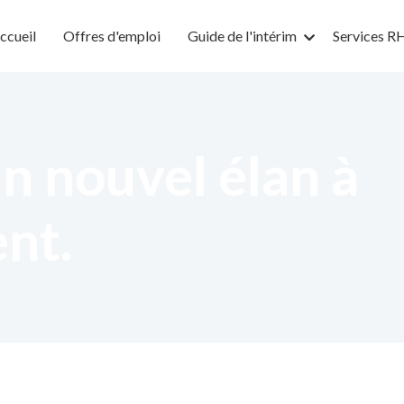
ccueil
Offres d'emploi
Guide de l'intérim
Services R
n nouvel élan à
ent.