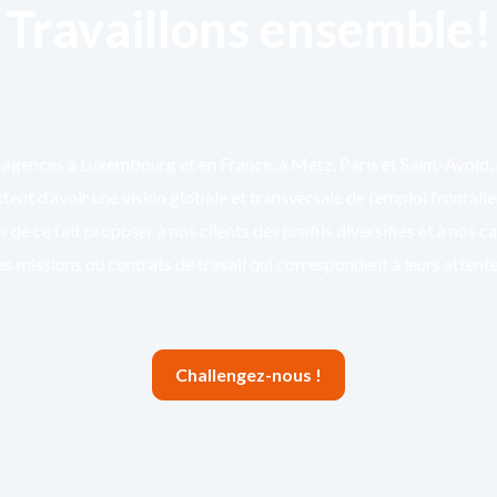
Travaillons ensemble!
agences à Luxembourg et en France, à Metz, Paris et Saint-Avold,
ent d’avoir une vision globale et transversale de l’emploi frontali
 de ce fait proposer à nos clients des profils diversifiés et à nos c
es missions ou contrats de travail qui correspondent à leurs attente
Challengez-nous !