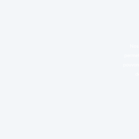
Nos 
permett
pouvons
d