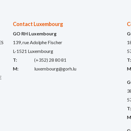
Contact Luxembourg
C
GO RH Luxembourg
G
ES
139, rue Adolphe Fischer
1
L-1521 Luxembourg
5
T:
(+352) 28 80 81
T
M:
luxembourg@gorh.lu
M
E
G
3
5
T
M
G