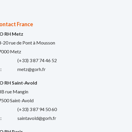
ontact France
O RH Metz
8-20 rue de Pont à Mousson
7000 Metz
:
(+33) 3 87 74 46 52
:
metz@gorh.fr
O RH Saint-Avold
8B rue Mangin
7500 Saint-Avold
:
(+33) 3 87 94 50 60
:
saintavold@gorh.fr
O RH Paris