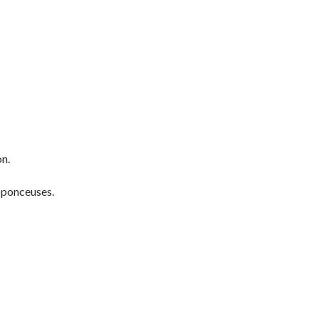
on.
, ponceuses.