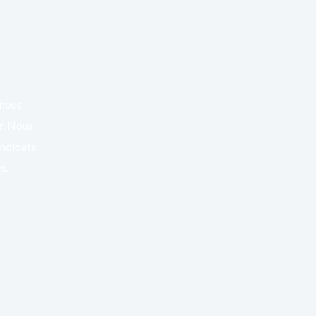
 nous
er. Nous
andidats
s.