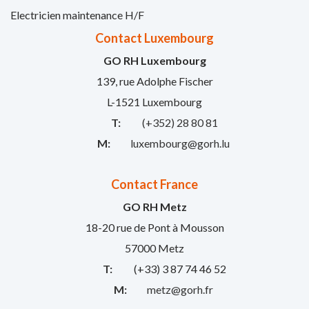
Electricien maintenance H/F
Contact Luxembourg
GO RH Luxembourg
139, rue Adolphe Fischer
L-1521 Luxembourg
T:
(+352) 28 80 81
M:
luxembourg@gorh.lu
Contact France
GO RH Metz
18-20 rue de Pont à Mousson
57000 Metz
T:
(+33) 3 87 74 46 52
M:
metz@gorh.fr