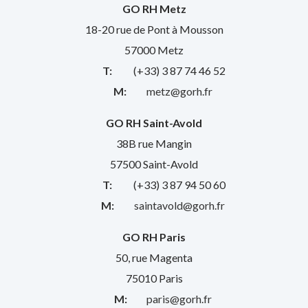
GO RH Metz
18-20 rue de Pont à Mousson
57000 Metz
T:
(+33) 3 87 74 46 52
M:
metz@gorh.fr
GO RH Saint-Avold
38B rue Mangin
57500 Saint-Avold
T:
(+33) 3 87 94 50 60
M:
saintavold@gorh.fr
GO RH Paris
50, rue Magenta
75010 Paris
M:
paris@gorh.fr