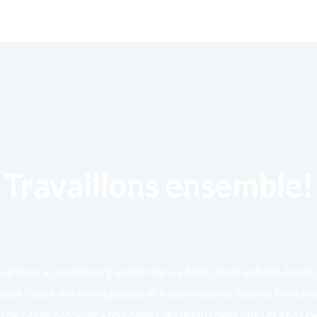
Travaillons ensemble!
agences à Luxembourg et en France, à Metz, Paris et Saint-Avold,
ent d’avoir une vision globale et transversale de l’emploi frontali
 de ce fait proposer à nos clients des profils diversifiés et à nos c