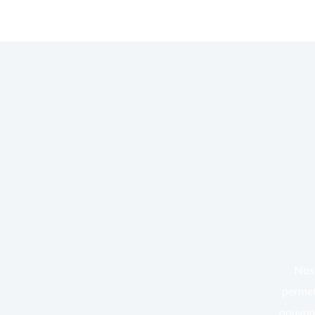
Nos 
permett
pouvons