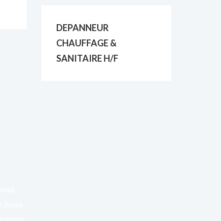
DEPANNEUR
CHAUFFAGE &
SANITAIRE H/F
 nous
er. Nous
andidats