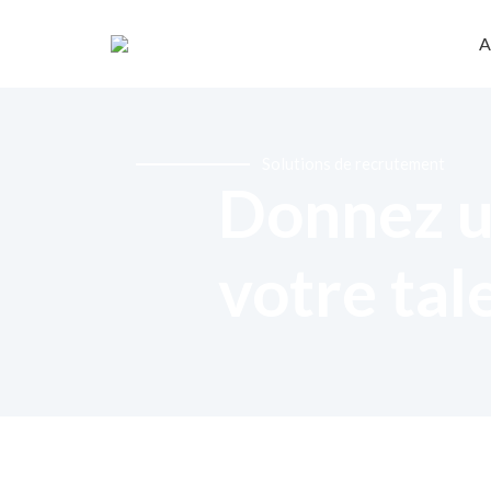
A
Solutions de recrutement
Donnez u
votre tal