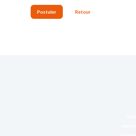
Nos 
permett
pouvons