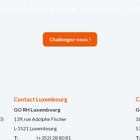
es missions ou contrats de travail qui correspondent à leurs attente
Challengez-nous !
Contact Luxembourg
C
GO RH Luxembourg
G
ES
139, rue Adolphe Fischer
1
L-1521 Luxembourg
5
T:
(+352) 28 80 81
T