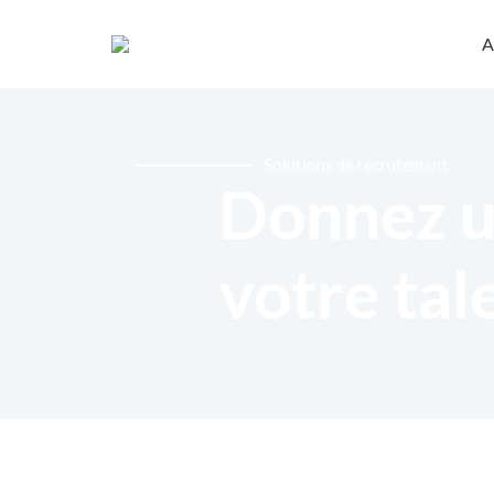
A
Solutions de recrutement
Donnez u
votre tal