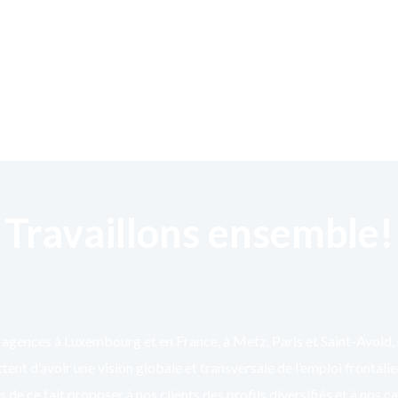
Travaillons ensemble!
agences à Luxembourg et en France, à Metz, Paris et Saint-Avold,
ent d’avoir une vision globale et transversale de l’emploi frontali
 de ce fait proposer à nos clients des profils diversifiés et à nos c