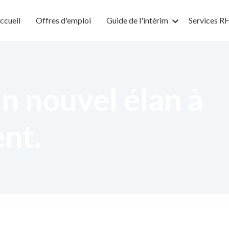
ccueil
Offres d'emploi
Guide de l'intérim
Services R
n nouvel élan à
ent.