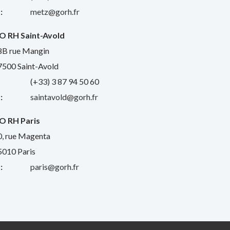
:
metz@gorh.fr
O RH Saint-Avold
8B rue Mangin
7500 Saint-Avold
:
(+33) 3 87 94 50 60
:
saintavold@gorh.fr
O RH Paris
0, rue Magenta
5010 Paris
:
paris@gorh.fr