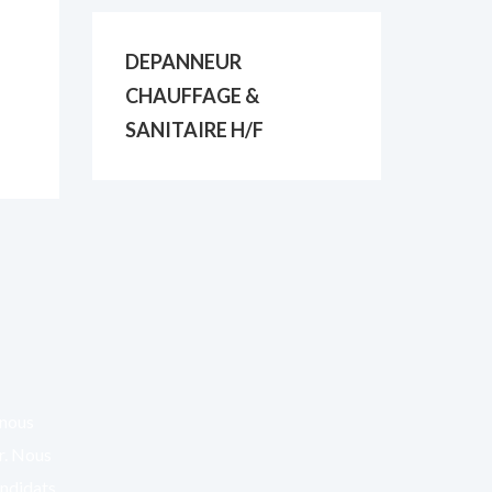
DEPANNEUR
CHAUFFAGE &
SANITAIRE H/F
 nous
er. Nous
andidats