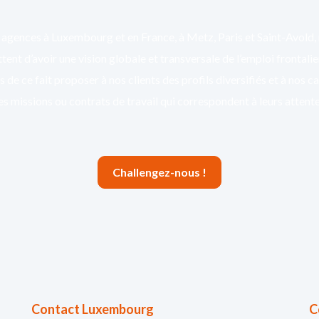
agences à Luxembourg et en France, à Metz, Paris et Saint-Avold,
ent d’avoir une vision globale et transversale de l’emploi frontali
 de ce fait proposer à nos clients des profils diversifiés et à nos c
es missions ou contrats de travail qui correspondent à leurs attente
Challengez-nous !
Contact Luxembourg
C