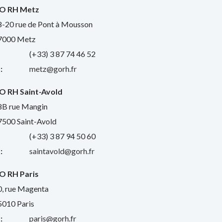
O RH Metz
8-20 rue de Pont à Mousson
7000 Metz
:
(+33) 3 87 74 46 52
:
metz@gorh.fr
O RH Saint-Avold
8B rue Mangin
7500 Saint-Avold
:
(+33) 3 87 94 50 60
:
saintavold@gorh.fr
O RH Paris
0, rue Magenta
5010 Paris
:
paris@gorh.fr