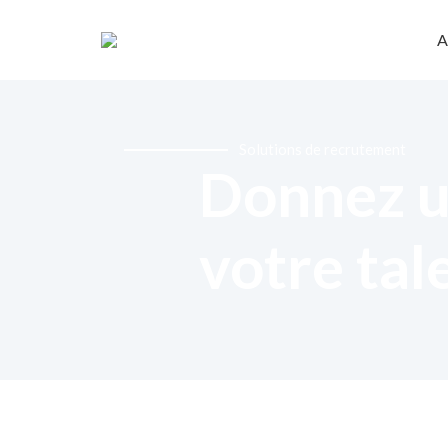
A
Solutions de recrutement
Donnez u
votre tal