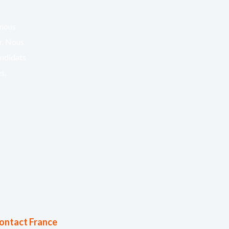
 nous
er. Nous
andidats
s.
ontact France