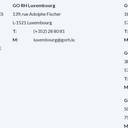
GO RH Luxembourg
G
ES
139, rue Adolphe Fischer
1
L-1521 Luxembourg
5
T:
(+352) 28 80 81
T
M:
luxembourg@gorh.lu
M
E
G
3
5
T
M
G
5
7
M