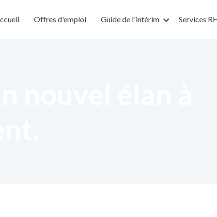
ccueil
Offres d'emploi
Guide de l'intérim
Services R
n nouvel élan à
ent.