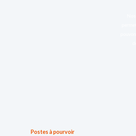
Nos 
permett
pouvons
d
Postes à pourvoir