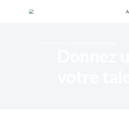
A
Solutions de recrutement
Donnez u
votre tal