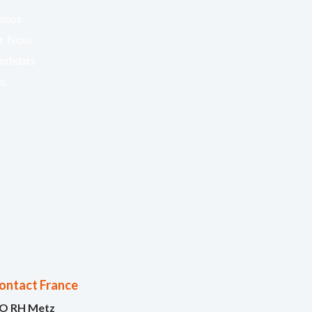
 nous
er. Nous
andidats
s.
ontact France
O RH Metz