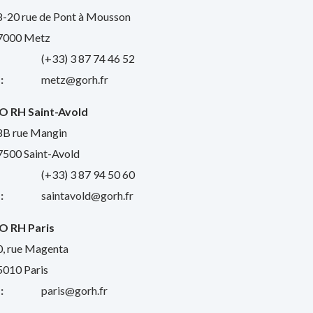
8-20 rue de Pont à Mousson
7000 Metz
:
(+33) 3 87 74 46 52
:
metz@gorh.fr
O RH Saint-Avold
8B rue Mangin
7500 Saint-Avold
:
(+33) 3 87 94 50 60
:
saintavold@gorh.fr
O RH Paris
0, rue Magenta
5010 Paris
:
paris@gorh.fr