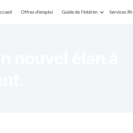
ccueil
Offres d'emploi
Guide de l'intérim
Services R
n nouvel élan à
ent.