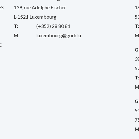
ES
139, rue Adolphe Fischer
1
L-1521 Luxembourg
5
T:
(+352) 28 80 81
T
M:
luxembourg@gorh.lu
M
E
G
3
5
T
M
G
5
7
M