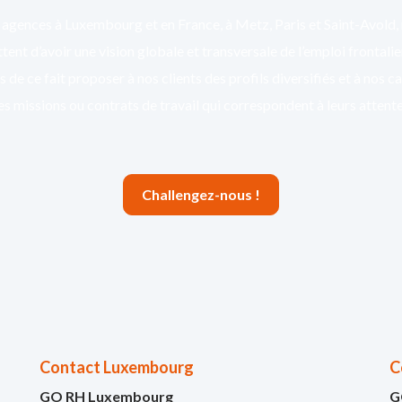
agences à Luxembourg et en France, à Metz, Paris et Saint-Avold,
ent d’avoir une vision globale et transversale de l’emploi frontali
 de ce fait proposer à nos clients des profils diversifiés et à nos c
es missions ou contrats de travail qui correspondent à leurs attente
Challengez-nous !
Contact Luxembourg
C
GO RH Luxembourg
G