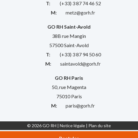
T:
(+33) 3 87 74 46 52
M:
metz@gorh.fr
GO RH Saint-Avold
38B rue Mangin
57500 Saint-Avold
T:
(+33) 3 87 94 50 60
M:
saintavold@gorh.fr
GO RH Paris
50, rue Magenta
75010 Paris
M:
paris@gorh.fr
© 2026 GO RH |
Notice légale
|
Plan du site