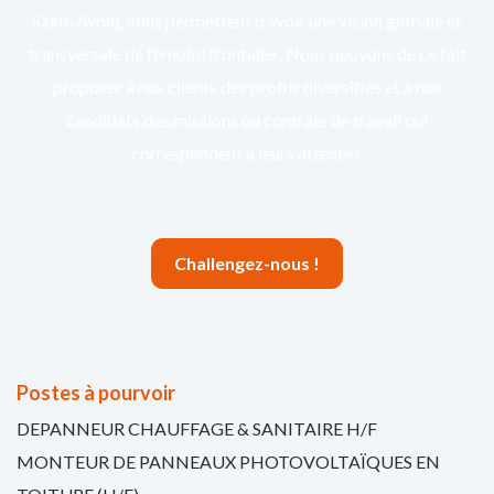
Saint-Avold, nous permettent d’avoir une vision globale et
transversale de l’emploi frontalier. Nous pouvons de ce fait
proposer à nos clients des profils diversifiés et à nos
candidats des missions ou contrats de travail qui
correspondent à leurs attentes.
Challengez-nous !
Postes à pourvoir
DEPANNEUR CHAUFFAGE & SANITAIRE H/F
MONTEUR DE PANNEAUX PHOTOVOLTAÏQUES EN