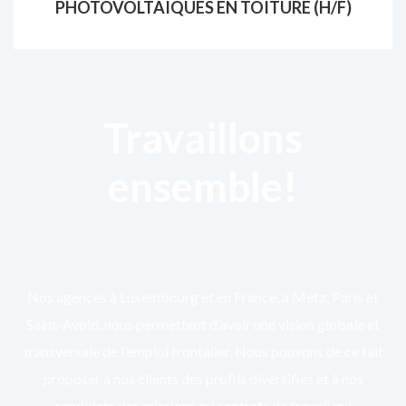
PHOTOVOLTAÏQUES EN TOITURE (H/F)
Travaillons
ensemble!
Nos agences à Luxembourg et en France, à Metz, Paris et
Saint-Avold, nous permettent d’avoir une vision globale et
transversale de l’emploi frontalier. Nous pouvons de ce fait
proposer à nos clients des profils diversifiés et à nos
candidats des missions ou contrats de travail qui