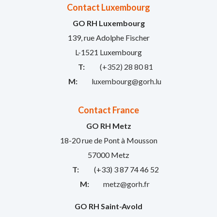
Contact Luxembourg
GO RH Luxembourg
139, rue Adolphe Fischer
L-1521 Luxembourg
T:
(+352) 28 80 81
M:
luxembourg@gorh.lu
Contact France
GO RH Metz
18-20 rue de Pont à Mousson
57000 Metz
T:
(+33) 3 87 74 46 52
M:
metz@gorh.fr
GO RH Saint-Avold