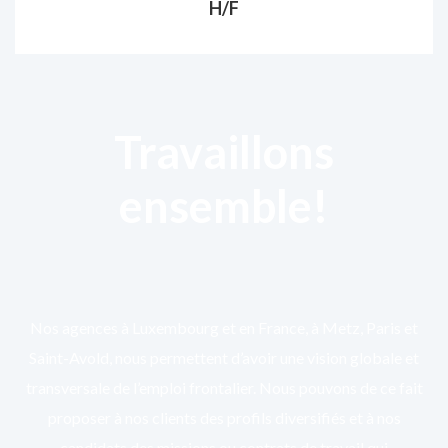
H/F
Travaillons
ensemble!
Nos agences à Luxembourg et en France, à Metz, Paris et
Saint-Avold, nous permettent d’avoir une vision globale et
transversale de l’emploi frontalier. Nous pouvons de ce fait
proposer à nos clients des profils diversifiés et à nos
candidats des missions ou contrats de travail qui