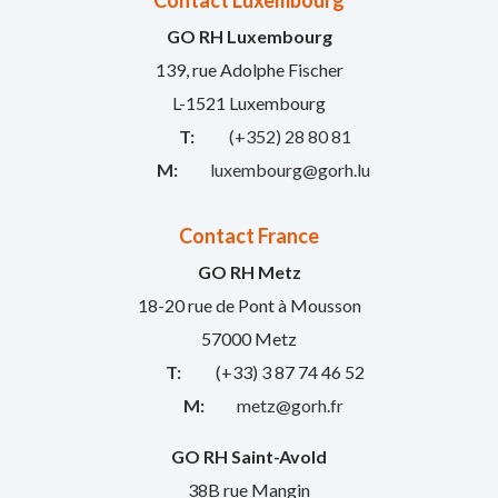
Contact Luxembourg
GO RH Luxembourg
139, rue Adolphe Fischer
L-1521 Luxembourg
T:
(+352) 28 80 81
M:
luxembourg@gorh.lu
Contact France
GO RH Metz
18-20 rue de Pont à Mousson
57000 Metz
T:
(+33) 3 87 74 46 52
M:
metz@gorh.fr
GO RH Saint-Avold
38B rue Mangin