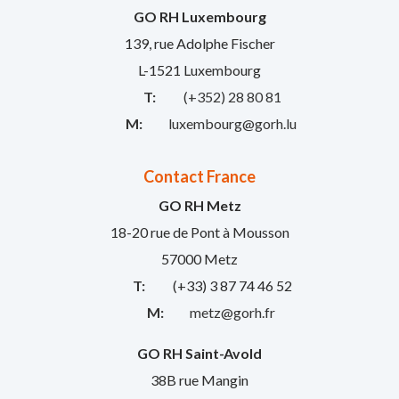
GO RH Luxembourg
139, rue Adolphe Fischer
L-1521 Luxembourg
T:
(+352) 28 80 81
M:
luxembourg@gorh.lu
Contact France
GO RH Metz
18-20 rue de Pont à Mousson
57000 Metz
T:
(+33) 3 87 74 46 52
M:
metz@gorh.fr
GO RH Saint-Avold
38B rue Mangin