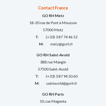
Contact France
GO RH Metz
18-20 rue de Pont à Mousson
57000 Metz
T:
(+33) 3 87 74 46 52
M:
metz@gorh.fr
GO RH Saint-Avold
38B rue Mangin
57500 Saint-Avold
T:
(+33) 3 87 94 50 60
M:
saintavold@gorh.fr
GO RH Paris
50, rue Magenta