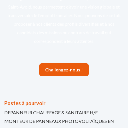
Saint-Avold, nous permettent d’avoir une vision globale et
transversale de l’emploi frontalier. Nous pouvons de ce fait
proposer à nos clients des profils diversifiés et à nos
candidats des missions ou contrats de travail qui
correspondent à leurs attentes.
Challengez-nous !
Postes à pourvoir
DEPANNEUR CHAUFFAGE & SANITAIRE H/F
MONTEUR DE PANNEAUX PHOTOVOLTAÏQUES EN