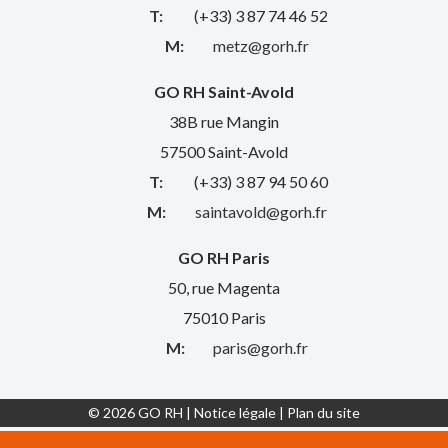
T:
(+33) 3 87 74 46 52
M:
metz@gorh.fr
GO RH Saint-Avold
38B rue Mangin
57500 Saint-Avold
T:
(+33) 3 87 94 50 60
M:
saintavold@gorh.fr
GO RH Paris
50, rue Magenta
75010 Paris
M:
paris@gorh.fr
© 2026 GO RH |
Notice légale
|
Plan du site