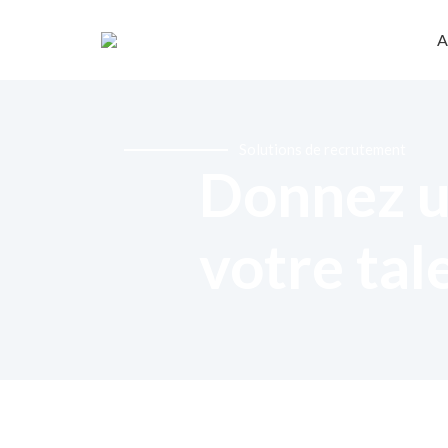
A
Solutions de recrutement
Donnez u
votre tal