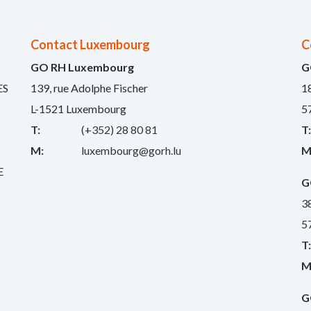
Contact Luxembourg
C
GO RH Luxembourg
G
ES
139, rue Adolphe Fischer
1
L-1521 Luxembourg
5
T:
(+352) 28 80 81
T
M:
luxembourg@gorh.lu
M
E
G
3
5
T
M
G