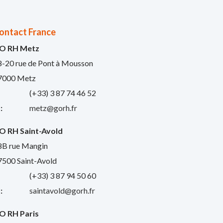
ontact France
O RH Metz
8-20 rue de Pont à Mousson
7000 Metz
:
(+33) 3 87 74 46 52
:
metz@gorh.fr
O RH Saint-Avold
8B rue Mangin
7500 Saint-Avold
:
(+33) 3 87 94 50 60
:
saintavold@gorh.fr
O RH Paris