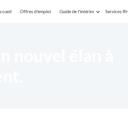
ccueil
Offres d'emploi
Guide de l'intérim
Services R
n nouvel élan à
ent.