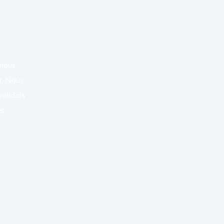
 nous
er. Nous
andidats
s.