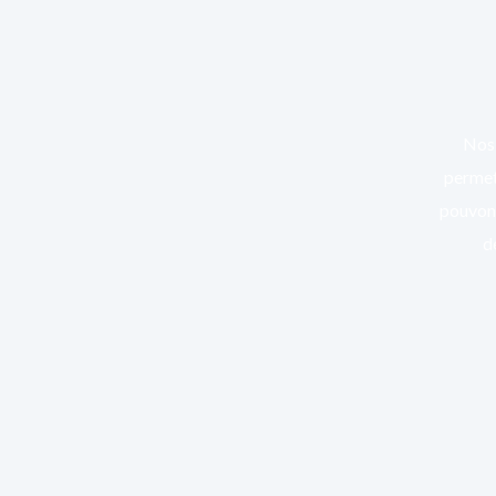
Nos 
permett
pouvons
d