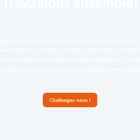
Travaillons ensemble!
agences à Luxembourg et en France, à Metz, Paris et Saint-Avold,
ent d’avoir une vision globale et transversale de l’emploi frontali
 de ce fait proposer à nos clients des profils diversifiés et à nos c
es missions ou contrats de travail qui correspondent à leurs attente
Challengez-nous !