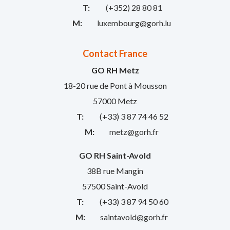
T:
(+352) 28 80 81
M:
luxembourg@gorh.lu
Contact France
GO RH Metz
18-20 rue de Pont à Mousson
57000 Metz
T:
(+33) 3 87 74 46 52
M:
metz@gorh.fr
GO RH Saint-Avold
38B rue Mangin
57500 Saint-Avold
T:
(+33) 3 87 94 50 60
M:
saintavold@gorh.fr