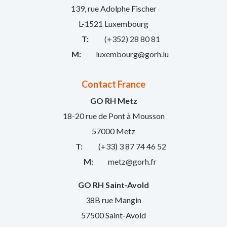
139, rue Adolphe Fischer
L-1521 Luxembourg
T:
(+352) 28 80 81
M:
luxembourg@gorh.lu
Contact France
GO RH Metz
18-20 rue de Pont à Mousson
57000 Metz
T:
(+33) 3 87 74 46 52
M:
metz@gorh.fr
GO RH Saint-Avold
38B rue Mangin
57500 Saint-Avold