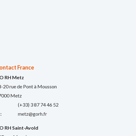
ontact France
O RH Metz
8-20 rue de Pont à Mousson
7000 Metz
:
(+33) 3 87 74 46 52
:
metz@gorh.fr
O RH Saint-Avold