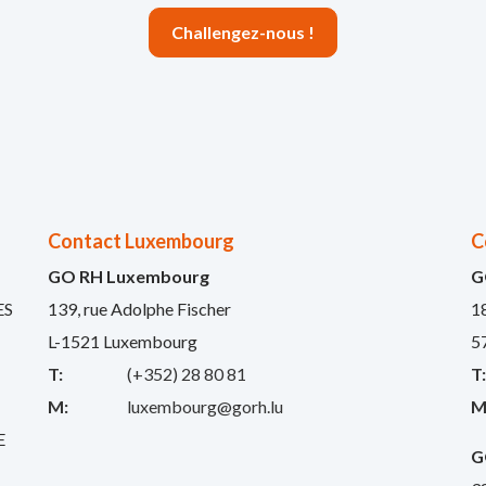
Challengez-nous !
Contact Luxembourg
C
GO RH Luxembourg
G
ES
139, rue Adolphe Fischer
1
L-1521 Luxembourg
5
T:
(+352) 28 80 81
T
M:
luxembourg@gorh.lu
M
E
G