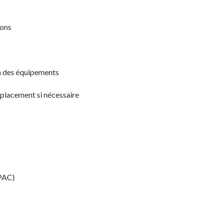
ions
tien des équipements
mplacement si nécessaire
 PAC)