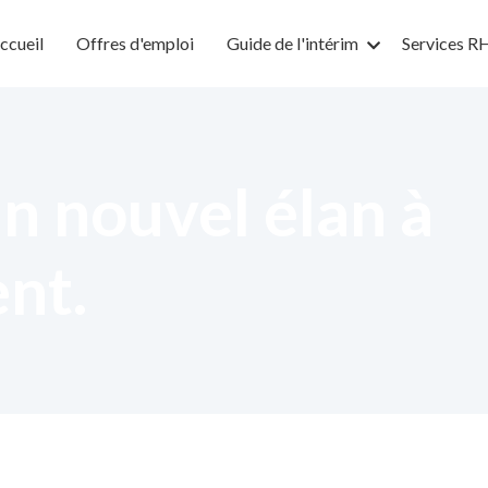
ccueil
Offres d'emploi
Guide de l'intérim
Services R
n nouvel élan à
ent.