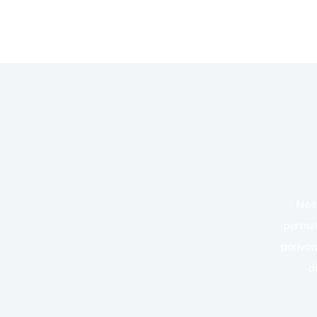
Nos 
permett
pouvons
d