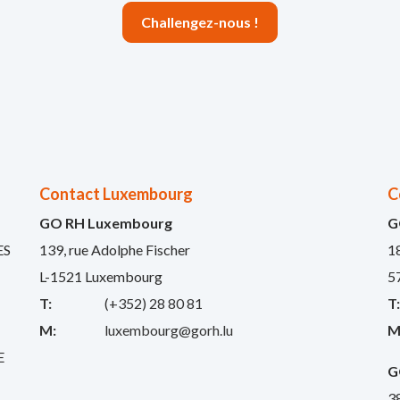
Challengez-nous !
Contact Luxembourg
C
GO RH Luxembourg
G
ES
139, rue Adolphe Fischer
1
L-1521 Luxembourg
5
T:
(+352) 28 80 81
T
M:
luxembourg@gorh.lu
M
E
G
3