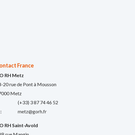
ontact France
O RH Metz
8-20 rue de Pont à Mousson
7000 Metz
:
(+33) 3 87 74 46 52
:
metz@gorh.fr
O RH Saint-Avold
8B rue Mangin