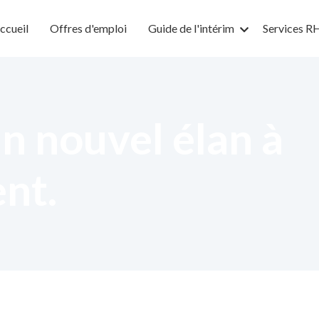
ccueil
Offres d'emploi
Guide de l'intérim
Services R
n nouvel élan à
ent.