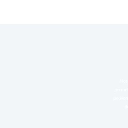
Nos 
permett
pouvons
d