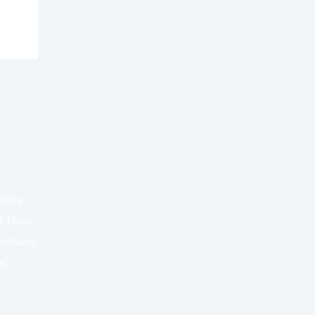
 nous
er. Nous
andidats
s.