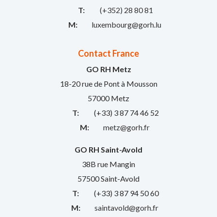
T:
(+352) 28 80 81
M:
luxembourg@gorh.lu
Contact France
GO RH Metz
18-20 rue de Pont à Mousson
57000 Metz
T:
(+33) 3 87 74 46 52
M:
metz@gorh.fr
GO RH Saint-Avold
38B rue Mangin
57500 Saint-Avold
T:
(+33) 3 87 94 50 60
M:
saintavold@gorh.fr