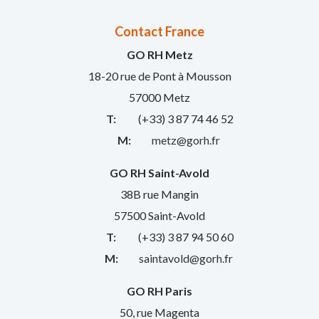
Contact France
GO RH Metz
18-20 rue de Pont à Mousson
57000 Metz
T:
(+33) 3 87 74 46 52
M:
metz@gorh.fr
GO RH Saint-Avold
38B rue Mangin
57500 Saint-Avold
T:
(+33) 3 87 94 50 60
M:
saintavold@gorh.fr
GO RH Paris
50, rue Magenta