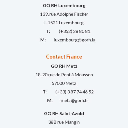
GO RH Luxembourg
139, rue Adolphe Fischer
L-1521 Luxembourg
T:
(+352) 28 80 81
M:
luxembourg@gorh.lu
Contact France
GO RH Metz
18-20 rue de Pont à Mousson
57000 Metz
T:
(+33) 3 87 74 46 52
M:
metz@gorh.fr
GO RH Saint-Avold
38B rue Mangin