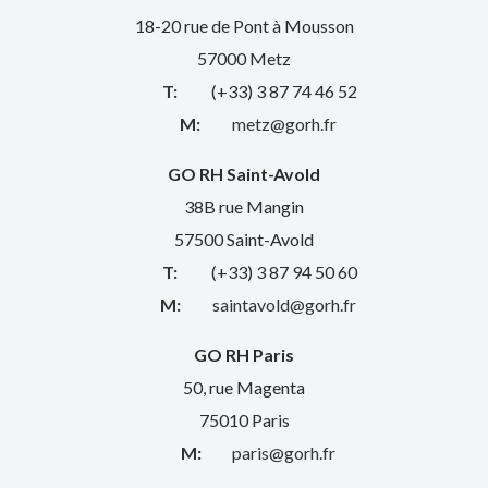
18-20 rue de Pont à Mousson
57000 Metz
T:
(+33) 3 87 74 46 52
M:
metz@gorh.fr
GO RH Saint-Avold
38B rue Mangin
57500 Saint-Avold
T:
(+33) 3 87 94 50 60
M:
saintavold@gorh.fr
GO RH Paris
50, rue Magenta
75010 Paris
M:
paris@gorh.fr