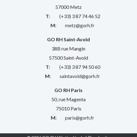
57000 Metz
T:
(+33) 3 87 74 46 52
M:
metz@gorh.fr
GO RH Saint-Avold
38B rue Mangin
57500 Saint-Avold
T:
(+33) 3 87 94 50 60
M:
saintavold@gorh.fr
GO RH Paris
50, rue Magenta
75010 Paris
M:
paris@gorh.fr