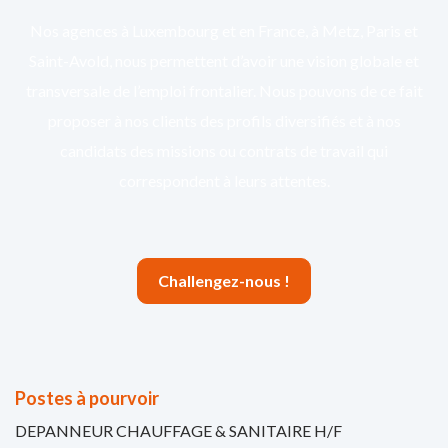
Nos agences à Luxembourg et en France, à Metz, Paris et
Saint-Avold, nous permettent d’avoir une vision globale et
transversale de l’emploi frontalier. Nous pouvons de ce fait
proposer à nos clients des profils diversifiés et à nos
candidats des missions ou contrats de travail qui
correspondent à leurs attentes.
Challengez-nous !
Postes à pourvoir
DEPANNEUR CHAUFFAGE & SANITAIRE H/F