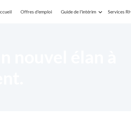
ccueil
Offres d'emploi
Guide de l'intérim
Services R
n nouvel élan à
ent.