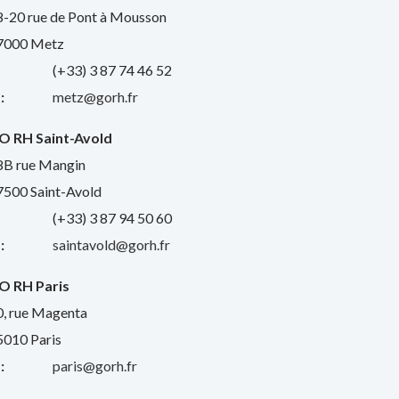
8-20 rue de Pont à Mousson
7000 Metz
:
(+33) 3 87 74 46 52
:
metz@gorh.fr
O RH Saint-Avold
8B rue Mangin
7500 Saint-Avold
:
(+33) 3 87 94 50 60
:
saintavold@gorh.fr
O RH Paris
0, rue Magenta
5010 Paris
:
paris@gorh.fr