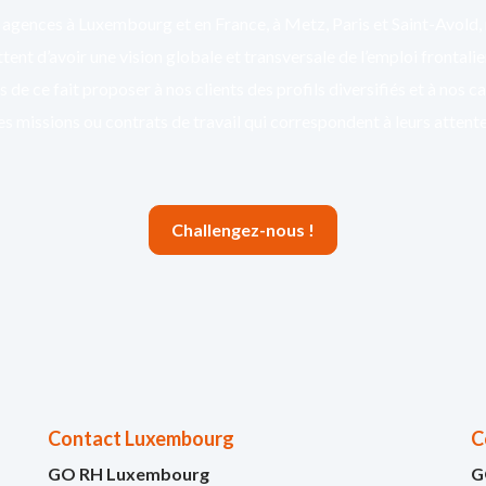
agences à Luxembourg et en France, à Metz, Paris et Saint-Avold,
ent d’avoir une vision globale et transversale de l’emploi frontali
 de ce fait proposer à nos clients des profils diversifiés et à nos c
es missions ou contrats de travail qui correspondent à leurs attente
Challengez-nous !
Contact Luxembourg
C
GO RH Luxembourg
G