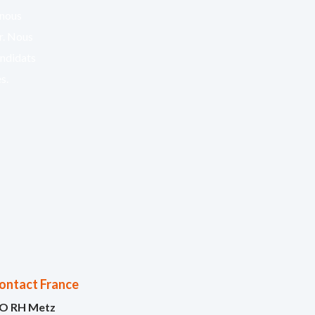
 nous
er. Nous
andidats
s.
ontact France
O RH Metz