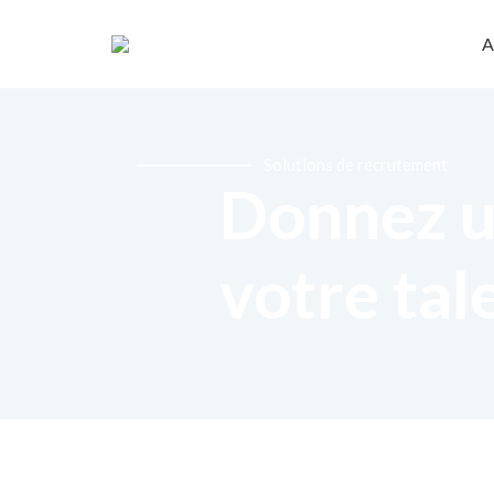
A
Solutions de recrutement
Donnez u
votre tal