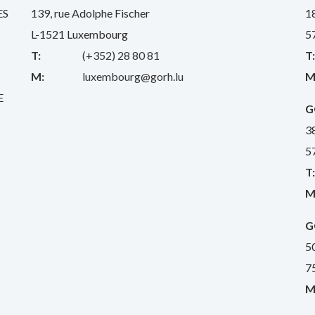
ES
139, rue Adolphe Fischer
1
L-1521 Luxembourg
5
T:
(+352) 28 80 81
T
M:
luxembourg@gorh.lu
M
E
G
3
5
T
M
G
5
7
M