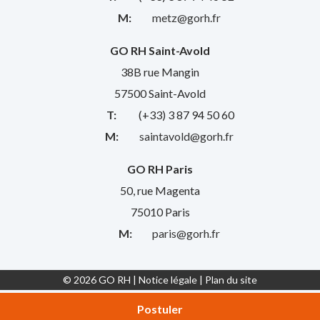
M:
metz@gorh.fr
GO RH Saint-Avold
38B rue Mangin
57500 Saint-Avold
T:
(+33) 3 87 94 50 60
M:
saintavold@gorh.fr
GO RH Paris
50, rue Magenta
75010 Paris
M:
paris@gorh.fr
© 2026 GO RH |
Notice légale
|
Plan du site