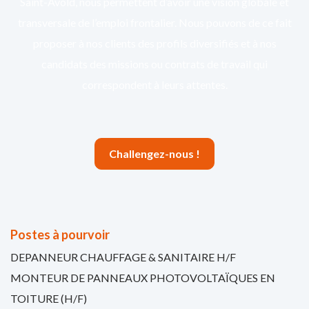
Saint-Avold, nous permettent d’avoir une vision globale et
transversale de l’emploi frontalier. Nous pouvons de ce fait
proposer à nos clients des profils diversifiés et à nos
candidats des missions ou contrats de travail qui
correspondent à leurs attentes.
Challengez-nous !
Postes à pourvoir
DEPANNEUR CHAUFFAGE & SANITAIRE H/F
MONTEUR DE PANNEAUX PHOTOVOLTAÏQUES EN
TOITURE (H/F)