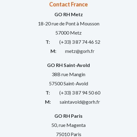
Contact France
GO RH Metz
18-20 rue de Pont à Mousson
57000 Metz
T:
(+33) 3 87 74 46 52
M:
metz@gorh.fr
GO RH Saint-Avold
38B rue Mangin
57500 Saint-Avold
T:
(+33) 3 87 94 50 60
M:
saintavold@gorh.fr
GO RH Paris
50, rue Magenta
75010 Paris