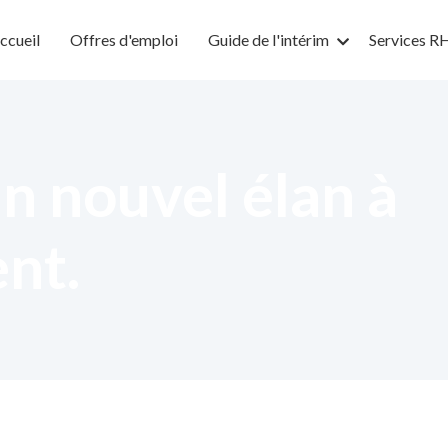
ccueil
Offres d'emploi
Guide de l'intérim
Services R
n nouvel élan à
ent.