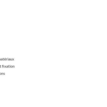
matériaux
 fixation
ions