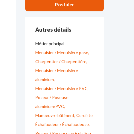
Autres détails
Métier principal
Menuisier / Menuisière pose
Charpentier / Charpentière
Menuisier / Menuisière
aluminium
Menuisier / Menuisière PVC
Poseur / Poseuse
aluminium/PVC
Manoeuvre bâtiment
Cordiste
Échafaudeur / Échafaudeuse
Poseur / Poseuse en isolation