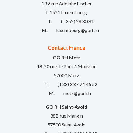
139, rue Adolphe Fischer
L-1521 Luxembourg
T:
(+352) 28 80 81
M:
luxembourg@gorh.lu
Contact France
GO RH Metz
18-20 rue de Pont à Mousson
57000 Metz
T:
(+33) 3 87 74 46 52
M:
metz@gorh.fr
GO RH Saint-Avold
38B rue Mangin
57500 Saint-Avold